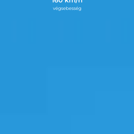
160 km/h
végsebesség