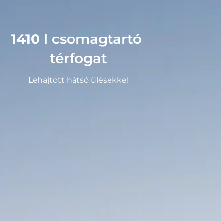
1410
 l csomagtartó 
térfogat
Lehajtott hátsó ülésekkel