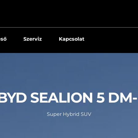
eső
Szerviz
Kapcsolat
BYD SEALION 5 DM-
Super Hybrid SUV