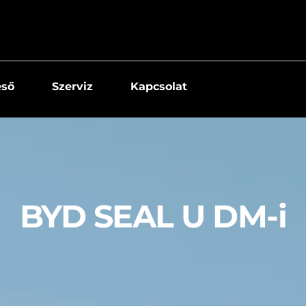
eső
Szerviz
Kapcsolat
BYD SEAL U DM-
i